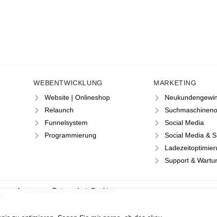
WEBENTWICKLUNG
MARKETING
Website | Onlineshop
Neukundengewi
Relaunch
Suchmaschineno
Funnelsystem
Social Media
Programmierung
Social Media & 
Ladezeitoptimie
Support & Wartu
Impressum
Datenschutz
Cookies
nd