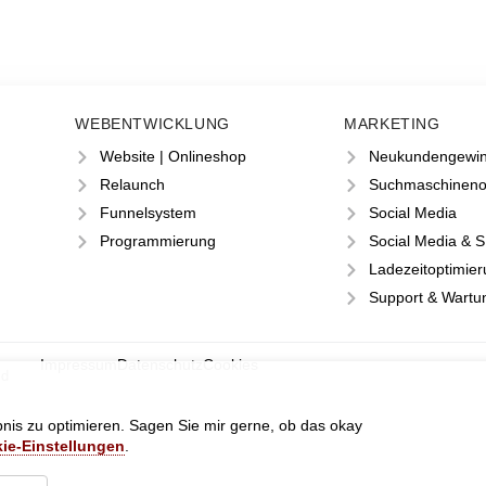
WEBENTWICKLUNG
MARKETING
Website | Onlineshop
Neukundengewi
Relaunch
Suchmaschineno
Funnelsystem
Social Media
Programmierung
Social Media & 
Ladezeitoptimie
Support & Wartu
Impressum
Datenschutz
Cookies
nd
is zu optimieren. Sagen Sie mir gerne, ob das okay
ie-Einstellungen
.