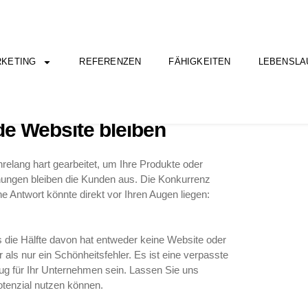
KETING
REFERENZEN
FÄHIGKEITEN
LEBENSLA
r 1,5 Millionen deutsche
e Website bleiben
hrelang hart gearbeitet, um Ihre Produkte oder
ühungen bleiben die Kunden aus. Die Konkurrenz
e Antwort könnte direkt vor Ihren Augen liegen:
s die Hälfte davon hat entweder keine Website oder
r als nur ein Schönheitsfehler. Es ist eine verpasste
g für Ihr Unternehmen sein. Lassen Sie uns
tenzial nutzen können.